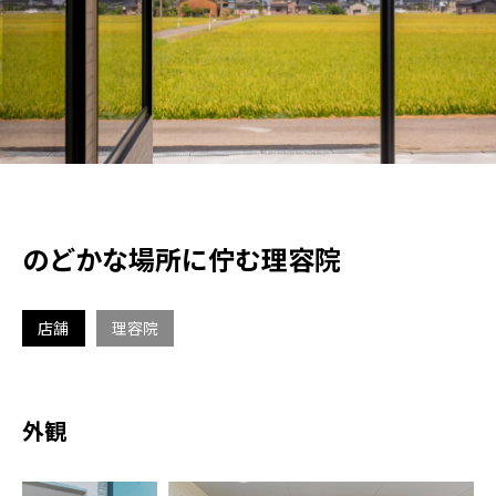
各種補助金・助成金について
施工事例
新築
リノベーション
店舗
のどかな場所に佇む理容院
D-ESTATE
店舗
理容院
不動産物件
cotton1/2
外観
会社案内