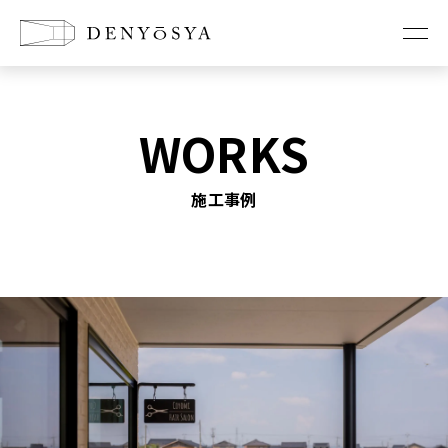
お知らせ
WORKS
コンセプト
施工事例
新築に懸ける想い
リノベーションの想い
店舗改装の想い
家づくり
工法紹介
耐震診断・耐震改修