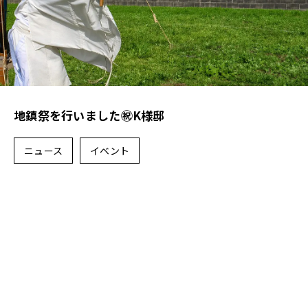
地鎮祭を行いました㊗K様邸
ニュース
イベント
1
2
3
4
5
6
7
8
9