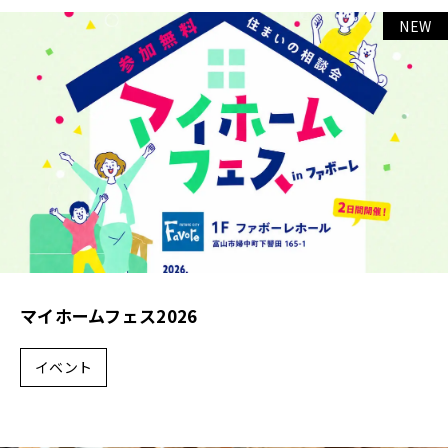
NEW
各種補助金・助成金について
施工事例
新築
リノベーション
店舗
D-ESTATE
マイホームフェス2026
不動産物件
イベント
cotton1/2
会社案内