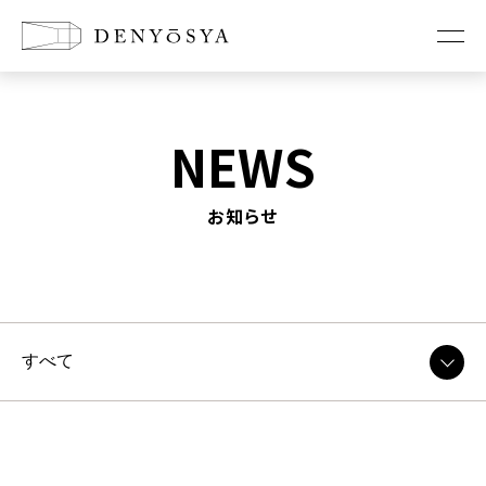
お知らせ
NEWS
コンセプト
お知らせ
新築に懸ける想い
リノベーションの想い
店舗改装の想い
家づくり
工法紹介
耐震診断・耐震改修