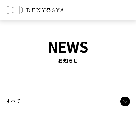
お知らせ
NEWS
コンセプト
お知らせ
新築に懸ける想い
リノベーションの想い
店舗改装の想い
家づくり
工法紹介
耐震診断・耐震改修