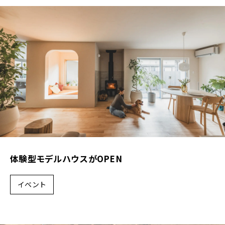
各種補助金・助成金について
施工事例
新築
リノベーション
店舗
D-ESTATE
体験型モデルハウスがOPEN
不動産物件
イベント
cotton1/2
会社案内