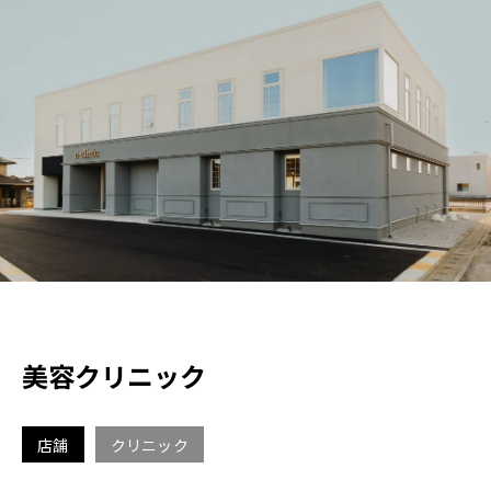
各種補助金・助成金について
施工事例
新築
リノベーション
店舗
D-ESTATE
不動産物件
美容クリニック
cotton1/2
店舗
クリニック
会社案内