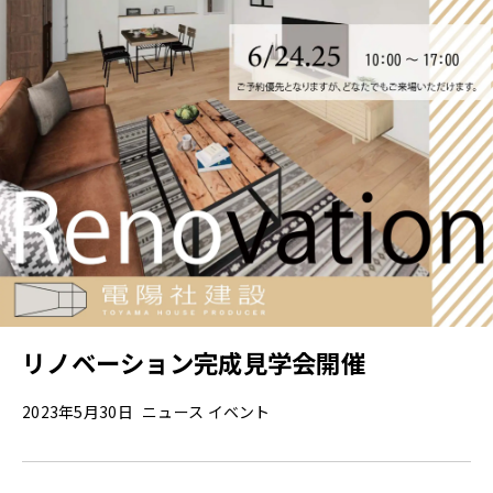
各種補助金・助成金について
施工事例
新築
リノベーション
店舗
D-ESTATE
リノベーション完成見学会開催
不動産物件
cotton1/2
2023年5月30日
ニュース
イベント
会社案内