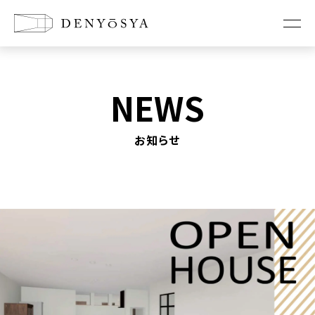
お知らせ
NEWS
コンセプト
お知らせ
新築に懸ける想い
リノベーションの想い
店舗改装の想い
家づくり
工法紹介
耐震診断・耐震改修