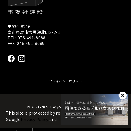
〒939-8216
富山県富山市黒瀬北町2-2-1
TEL:
076-491-8088
FAX: 076-491-8089
プライバシーポリシー
© 2021-2026 Denyosya construction Co., Ltd.
This site is protected by reCAPTCHA and the
Google
Privacy Policy
and
Terms of Service
apply.