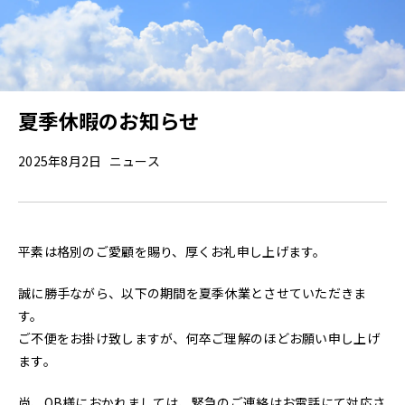
各種補助金・助成金について
施工事例
夏季休暇のお知らせ
新築
2025年8月2日
ニュース
リノベーション
店舗
平素は格別のご愛顧を賜り、厚くお礼申し上げます。
D-ESTATE
誠に勝手ながら、以下の期間を夏季休業とさせていただきま
不動産物件
す。
cotton1/2
ご不便をお掛け致しますが、何卒ご理解のほどお願い申し上げ
ます。
会社案内
尚、OB様におかれましては、緊急のご連絡はお電話にて対応さ