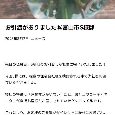
会社概要
スタッフ紹介
お引渡がありました㊗富山市S様邸
採用情報
2025年8月2日
ニュース
D-BASE
先日の猛暑日、S様邸のお引渡しが無事に完了いたしました！
CONTACT
今回S様には、複数の住宅会社様を検討される中で弊社をお選
プライバシーポリシー
びいただきました。
弊社の特徴は「営業マンがいない」こと。設計士やコーディネ
ーターが直接お客様とお話しさせていただくスタイルです。
これにより、お客様のご要望がダイレクトに設計に反映され、