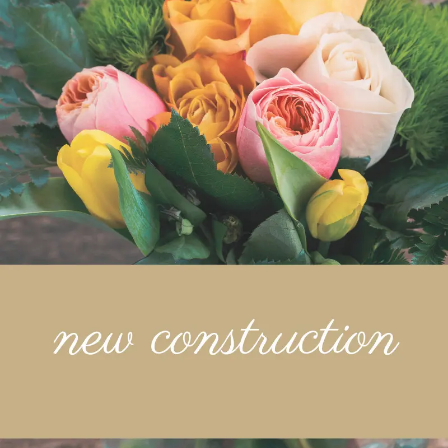
各種補助金・助成金について
施工事例
新築
リノベーション
店舗
D-ESTATE
不動産物件
cotton1/2
会社案内