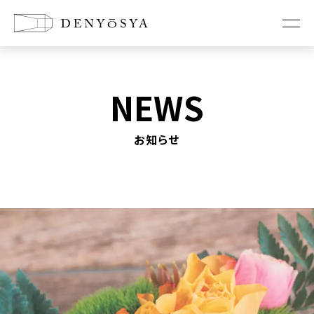
お知らせ
NEWS
コンセプト
お知らせ
新築に懸ける想い
リノベーションの想い
店舗改装の想い
家づくり
工法紹介
耐震診断・耐震改修