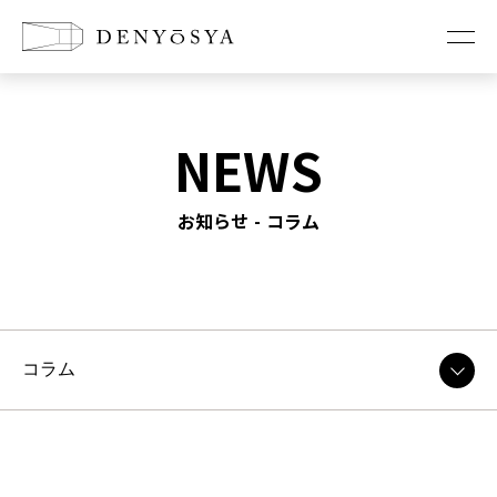
お知らせ
NEWS
コンセプト
お知らせ - コラム
新築に懸ける想い
リノベーションの想い
店舗改装の想い
家づくり
工法紹介
耐震診断・耐震改修