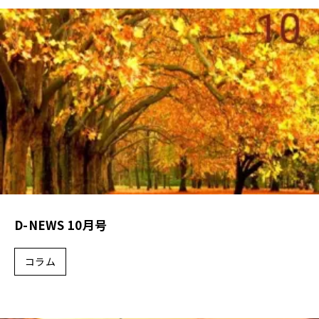
各種補助金・助成金について
施工事例
新築
リノベーション
店舗
D-ESTATE
D-NEWS 10月号
不動産物件
コラム
cotton1/2
会社案内