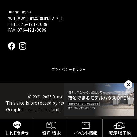
〒939-8216
富山県富山市黒瀬北町2-2-1
TEL:
076-491-8088
FAX: 076-491-8089
プライバシーポリシー
© 2021-2026 Denyosya construction Co., Ltd.
This site is protected by reCAPTCHA and the
Google
Privacy Policy
and
Terms of Service
apply.